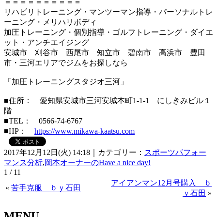
＝＝＝＝＝＝＝＝＝＝
リハビリトレーニング・マンツーマン指導・パーソナルトレ
ーニング・メリハリボディ
加圧トレーニング・個別指導・ゴルフトレーニング・ダイエ
ット・アンチエイジング
安城市 刈谷市 西尾市 知立市 碧南市 高浜市 豊田
市・三河エリアでジムをお探しなら
「加圧トレーニングスタジオ三河」
■住所： 愛知県安城市三河安城本町1-1-1 にしきみビル１
階
■TEL： 0566-74-6767
■HP：
https://www.mikawa-kaatsu.com
2017年12月12日(火) 14:18｜カテゴリー：
スポーツパフォー
マンス分析
,
岡本オーナーのHave a nice day!
1 / 1
1
アイアンマン12月号購入 ｂ
«
苦手克服 ｂｙ石田
ｙ石田
»
MENU