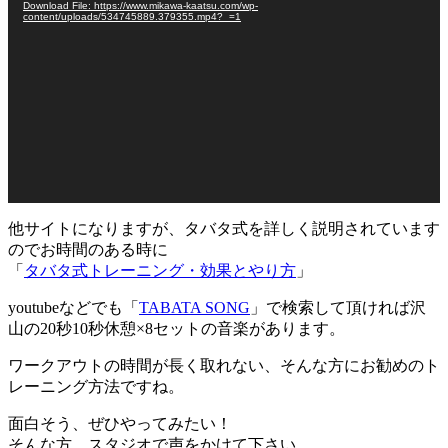
Download File: https://www.mikawa-kaatsu.com/wp-
プ
content/uploads/534745889.379355.mp4?_=1
レ
ー
ヤ
ー
他サイトになりますが、タバタ式を詳しく説明されています
のでお時間のある時に
「
タバタ式トレーニング・効果とやり方
」
youtubeなどでも「
TABATA SONG
」で検索して頂ければ沢
山の20秒10秒休憩×8セットの音楽があります。
ワークアウトの時間が長く取れない、そんな方にお勧めのト
レーニング方法ですね。
面白そう、ぜひやってみたい！
そんな方、スタジオで声をかけて下さい。