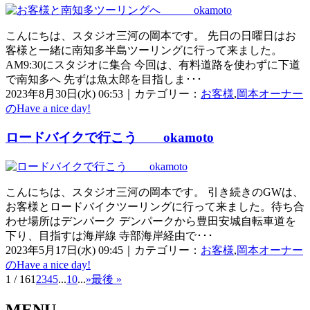
こんにちは、スタジオ三河の岡本です。 先日の日曜日はお
客様と一緒に南知多半島ツーリングに行って来ました。
AM9:30にスタジオに集合 今回は、有料道路を使わずに下道
で南知多へ 先ずは魚太郎を目指しま･･･
2023年8月30日(水) 06:53｜カテゴリー：
お客様
,
岡本オーナー
のHave a nice day!
ロードバイクで行こう okamoto
こんにちは、スタジオ三河の岡本です。 引き続きのGWは、
お客様とロードバイクツーリングに行って来ました。待ち合
わせ場所はデンパーク デンパークから豊田安城自転車道を
下り、目指すは海岸線 寺部海岸経由で･･･
2023年5月17日(水) 09:45｜カテゴリー：
お客様
,
岡本オーナー
のHave a nice day!
1 / 16
1
2
3
4
5
...
10
...
»
最後 »