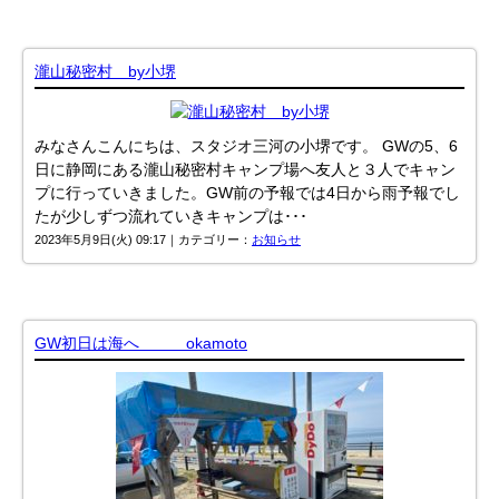
瀧山秘密村 by小堺
みなさんこんにちは、スタジオ三河の小堺です。 GWの5、6
日に静岡にある瀧山秘密村キャンプ場へ友人と３人でキャン
プに行っていきました。GW前の予報では4日から雨予報でし
たが少しずつ流れていきキャンプは･･･
2023年5月9日(火) 09:17｜カテゴリー：
お知らせ
GW初日は海へ okamoto