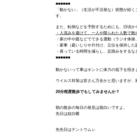
■■■■■■
「動かない」（生活が不活発な）状態が続く
す。
また、転倒などを予防するためにも、日頃か
・人混みを避けて、一人や限られた人数で散
・家の中や庭などでできる運動（ラジオ体操
・家事（庭いじりや片付け、立位を保持した
・座っている時間を減らし、足踏みをするな
■■■■■■
動かないって事はホントに体力の低下を招き
ウイルス対策は皆さん万全かと思いますが、
20分程度散歩でもしてみませんか？
朝の散歩の毎日の発見は面白いですよ。
先日は紋白蝶
先先日はテントウムシ