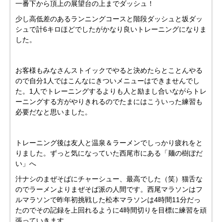
一番下から頂上の展望台の上までダッシュ！
少し高低差のあるランニングコースと階段ダッシュと坂ダッ
シュで計6キロほどでしたがかなり良いトレーニングになりま
した。
お客様もみなさんストイックでやると決めたらとことんやる
ので自分1人ではこんなにきついメニューはできませんでし
た。1人でトレーニングするよりも人と励まし合いながらトレ
ーニングする方がやりきれるのでたまにはこういった練習も
必要だなと思いました。
トレーニング後は友人と温泉＆ラーメンでしっかり疲れをと
りました。ずっと気になっていた西尾市にある「麺の樹ぼだ
い」へ
汁ナシのまぜそばにチャーシュー、最高でした（笑）猫舌な
のでラーメンよりまぜそば派の人間です。西尾マラソンはフ
ルマラソンで昨年初挑戦した松本マラソンは4時間11分だっ
たのでその記録を上回れるように4時間切りを目標に練習を頑
張っていきます。