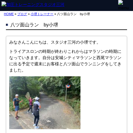
HOME
»
ブログ
»
小堺トレーナー
» 八ツ面山ラン by小堺
八ツ面山ラン by小堺
みなさんこんにちは、スタジオ三河の小堺です。
トライアスロンの時期が終わりこれからはマラソンの時期に
なっていきます。自分は安城シティマラソンと西尾マラソン
に出る予定で週末にお客様と八ツ面山でランニングをしてき
ました。