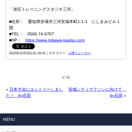
「加圧トレーニングスタジオ三河」
■住所： 愛知県安城市三河安城本町1-1-1 にしきみビル１
階
■TEL： 0566-74-6767
■HP：
https://www.mikawa-kaatsu.com
2023年10月3日(火) 20:42｜カテゴリー：
小堺トレーナー
1 / 1
1
«
日本大会にエントリーしまし
安城シティマラソンに向けて
た！ by石田
by石田
»
MENU