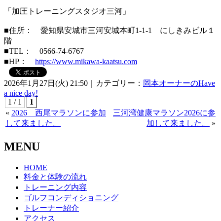
「加圧トレーニングスタジオ三河」
■住所： 愛知県安城市三河安城本町1-1-1 にしきみビル１
階
■TEL： 0566-74-6767
■HP：
https://www.mikawa-kaatsu.com
2026年1月27日(火) 21:50｜カテゴリー：
岡本オーナーのHave
a nice day!
1 / 1
1
«
2026 西尾マラソンに参加
三河湾健康マラソン2026に参
して来ました。
加して来ました。
»
MENU
HOME
料金と体験の流れ
トレーニング内容
ゴルフコンディショニング
トレーナー紹介
アクセス