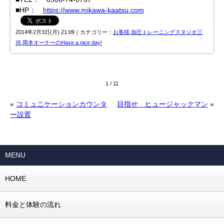
■HP：
https://www.mikawa-kaatsu.com
2014年2月3日(月) 21:09｜カテゴリー：
お客様
,
加圧トレーニングスタジオ三
河
,
岡本オーナーのHave a nice day!
1 / 1
1
«
コミュニケーションカウンタ
目指せ ヒュージャックマン
»
ー設置
MENU
HOME
料金と体験の流れ