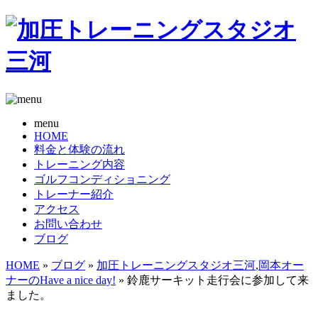
menu
HOME
料金と体験の流れ
トレーニング内容
ゴルフコンディショニング
トレーナー紹介
アクセス
お問い合わせ
ブログ
HOME
»
ブログ
»
加圧トレーニングスタジオ三河
,
岡本オー
ナーのHave a nice day!
» 鈴鹿サーキット走行会に参加して来
ました。