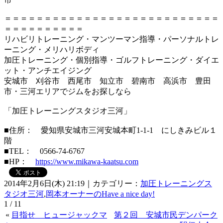
＝＝＝＝＝＝＝＝＝＝＝＝＝＝＝＝＝＝＝＝＝＝＝＝＝＝＝
＝＝＝＝＝＝＝＝＝＝
リハビリトレーニング・マンツーマン指導・パーソナルトレ
ーニング・メリハリボディ
加圧トレーニング・個別指導・ゴルフトレーニング・ダイエ
ット・アンチエイジング
安城市 刈谷市 西尾市 知立市 碧南市 高浜市 豊田
市・三河エリアでジムをお探しなら
「加圧トレーニングスタジオ三河」
■住所： 愛知県安城市三河安城本町1-1-1 にしきみビル１
階
■TEL： 0566-74-6767
■HP：
https://www.mikawa-kaatsu.com
2014年2月6日(木) 21:19｜カテゴリー：
加圧トレーニングス
タジオ三河
,
岡本オーナーのHave a nice day!
1 / 1
1
«
目指せ ヒュージャックマ
第２回 安城市民デンパーク