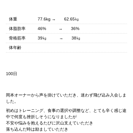
結果
体重
77.6kg → 62.65㎏
体脂肪率
46% → 36%
骨格筋率
39㎏ → 38㎏
体年齢
期間
100日
本人コメント
岡本オーナーから声を掛けていただき、迷わず飛び込み入会しま
した。
初めはトレーニング、食事の選択や調整など、とても辛く感じ途
中で何度も挫折しそうになりましたが
不安や悩みを抱えるたびに沢山支えていただき
落ち込んだ時は励ましていただき