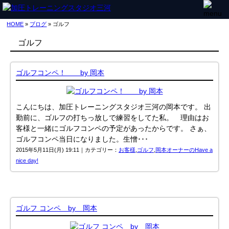
HOME
»
ブログ
» ゴルフ
ゴルフ
ゴルフコンペ！ by 岡本
こんにちは、加圧トレーニングスタジオ三河の岡本です。 出
勤前に、ゴルフの打ちっ放しで練習をしてた私。 理由はお
客様と一緒にゴルフコンペの予定があったからです。 さぁ、
ゴルフコンペ当日になりました。生憎･･･
2015年5月11日(月) 19:11｜カテゴリー：
お客様
,
ゴルフ
,
岡本オーナーのHave a
nice day!
ゴルフ コンペ by 岡本