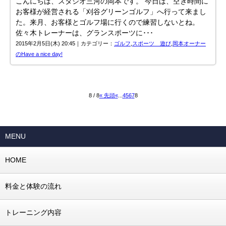
こんにちは、スタジオ三河の岡本です。 今日は、空き時間に
お客様が経営される「刈谷グリーンゴルフ」へ行って来まし
た。来月、お客様とゴルフ場に行くので練習しないとね。
佐々木トレーナーは、グランスポーツに･･･
2015年2月5日(木) 20:45｜カテゴリー：
ゴルフ
,
スポーツ 遊び
,
岡本オーナー
のHave a nice day!
8 / 8
« 先頭
«
...
4
5
6
7
8
MENU
HOME
料金と体験の流れ
トレーニング内容