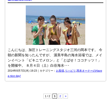
こんにちは、加圧トレーニングスタジオ三河の岡本です。 今
朝の新聞を知ったんですが、 渥美半島の海水浴場では、メイ
ンイベント「ビキニでメロン」と「とばせ！ココナッツ！」
を開催中。 ８月４日（土）白谷海水･･･
2014年8月7日(木) 19:23｜カテゴリー：
お客様
,
リハビリ
,
岡本オーナーのHave
a nice day!
1 / 2
1
2
»