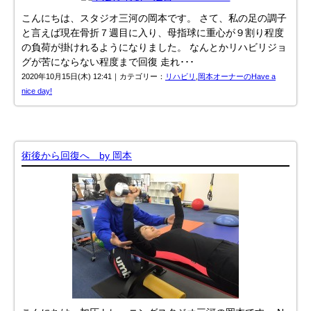
こんにちは、スタジオ三河の岡本です。 さて、私の足の調子
と言えば現在骨折７週目に入り、母指球に重心が９割り程度
の負荷が掛けれるようになりました。 なんとかリハビリジョ
グが苦にならない程度まで回復 走れ･･･
2020年10月15日(木) 12:41｜カテゴリー：
リハビリ
,
岡本オーナーのHave a
nice day!
術後から回復へ by 岡本