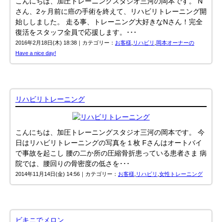
こんにちは、加圧トレーニングスタジオ三河の岡本です。 N
さん、2ヶ月前に癌の手術を終えて、リハビリトレーニング開
始ししました。 走る事、トレーニング大好きなNさん！完全
復活をスタッフ全員で応援します。･･･
2016年2月18日(木) 18:38｜カテゴリー：
お客様
,
リハビリ
,
岡本オーナーの
Have a nice day!
リハビリトレーニング
こんにちは、加圧トレーニングスタジオ三河の岡本です。 今
日はリハビリトレーニングの写真を１枚 Fさんはオートバイ
で事故を起こし 腰の二か所の圧縮骨折患っている患者さま 病
院では、腰回りの骨密度の低さを･･･
2014年11月14日(金) 14:56｜カテゴリー：
お客様
,
リハビリ
,
女性トレーニング
ビキニでメロン