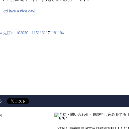
ave a nice day!
« 先頭
«
...
10
20
30
...
115
116
117
118
119
»
る
河
【住所】愛知県安城市三河安城本町1-1-1 に