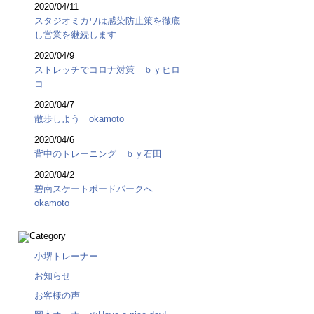
2020/04/11
スタジオミカワは感染防止策を徹底
し営業を継続します
2020/04/9
ストレッチでコロナ対策 ｂｙヒロ
コ
2020/04/7
散歩しよう okamoto
2020/04/6
背中のトレーニング ｂｙ石田
2020/04/2
碧南スケートボードパークへ
okamoto
小堺トレーナー
お知らせ
お客様の声