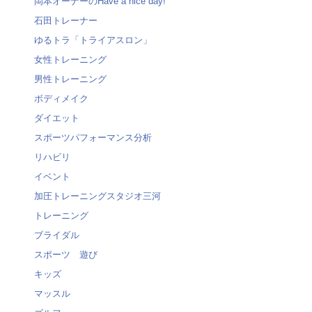
岡本オーナーのHave a nice day!
石田トレーナー
ゆるトラ「トライアスロン」
女性トレーニング
男性トレーニング
ボディメイク
ダイエット
スポーツパフォーマンス分析
リハビリ
イベント
加圧トレーニングスタジオ三河
トレーニング
ブライダル
スポーツ 遊び
キッズ
マッスル