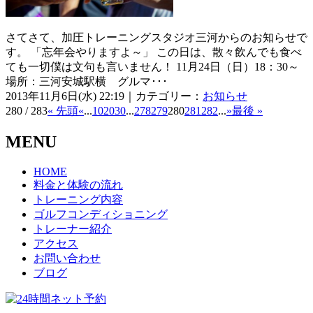
さてさて、加圧トレーニングスタジオ三河からのお知らせで
す。 「忘年会やりますよ～」 この日は、散々飲んでも食べ
ても一切僕は文句も言いません！ 11月24日（日）18：30～
場所：三河安城駅横 グルマ･･･
2013年11月6日(水) 22:19｜カテゴリー：
お知らせ
280 / 283
« 先頭
«
...
10
20
30
...
278
279
280
281
282
...
»
最後 »
MENU
HOME
料金と体験の流れ
トレーニング内容
ゴルフコンディショニング
トレーナー紹介
アクセス
お問い合わせ
ブログ