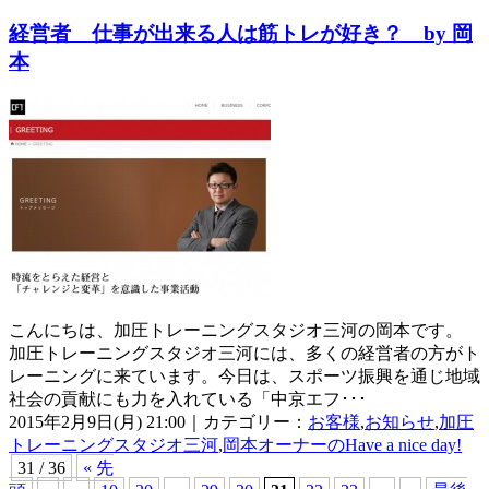
経営者 仕事が出来る人は筋トレが好き？ by 岡
本
こんにちは、加圧トレーニングスタジオ三河の岡本です。
加圧トレーニングスタジオ三河には、多くの経営者の方がト
レーニングに来ています。今日は、スポーツ振興を通じ地域
社会の貢献にも力を入れている「中京エフ･･･
2015年2月9日(月) 21:00｜カテゴリー：
お客様
,
お知らせ
,
加圧
トレーニングスタジオ三河
,
岡本オーナーのHave a nice day!
31 / 36
« 先