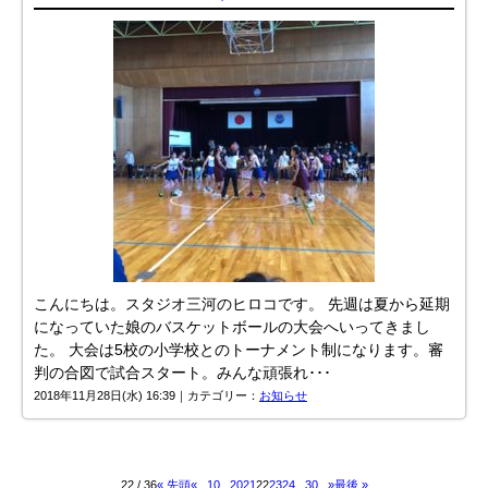
こんにちは。スタジオ三河のヒロコです。 先週は夏から延期
になっていた娘のバスケットボールの大会へいってきまし
た。 大会は5校の小学校とのトーナメント制になります。審
判の合図で試合スタート。みんな頑張れ･･･
2018年11月28日(水) 16:39｜カテゴリー：
お知らせ
22 / 36
« 先頭
«
...
10
...
20
21
22
23
24
...
30
...
»
最後 »