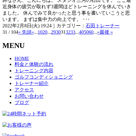
みなさん、こんにちは。 スタジオ三河の石田です。 ここ最
近身体の疲労が取れず3週間ほどトレーニングを休んでいき
ました。 休んでみて良かったと思う事を書いていこうと思
います。 まずは集中力の向上です。 ･･･
2022年2月8日(火) 19:24｜カテゴリー：
石田トレーナー
31 / 104
« 先頭
«
...
10
20
...
29
30
31
32
33
...
40
50
60
...
»
最後 »
MENU
HOME
料金と体験の流れ
トレーニング内容
ゴルフコンディショニング
トレーナー紹介
アクセス
お問い合わせ
ブログ